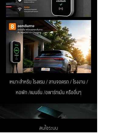
เหมาะสำหรับ โรงแรม / ลานจอดรถ / โรงงาน /
หอพัก /แมนชั่น /อพาร์ทเม้น หรืออื่นๆ
สนใจระบบ