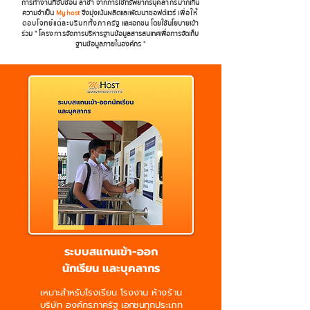
การทำงานที่ซับซ้อน
ล่าช้า
จากการใช้ทรัพยากร
บุคลากร
มากเกิน
ความจำเป็น
Myhos
t
จึงมุ่งเน้นผลิตและพัฒนาซอฟต์แวร์
เพื่อให้
ตอบโจทย์แต่ละบริบททั้งภาครัฐ
และเอกชน
โดยใช้นโยบายเข้า
ร่วม "
โครงการ
จัดการบริหารฐานข้อมูลสารสนเทศเพื่อการจัดเก็บ
ฐานข้อมูลภายในองค์กร "
ระบบสแกนเข้า-ออก
นักเรียน และบุคลากร
เหมาะสำหรับโรงเรียน โรงงาน
ห้างร้าน
บริษัท องค์กรภาครัฐ
เอกชน
ทุกประเภท