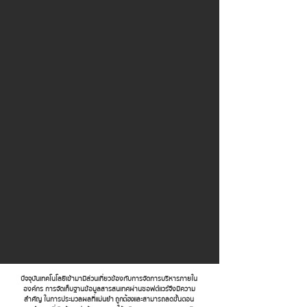
ปัจจุบันเทคโนโลยีเข้ามามีส่วนเกี่ยวข้องกับการจัดการบริหารภายใน
องค์กร การจัดเก็บฐานข้อมูลสารสนเทศผ่านซอฟต์แวร์จึงมีความ
สำคัญ ในการประมวลผลที่แม่นยำ
ถูกต้อง
และสามารถลดขั้นตอน