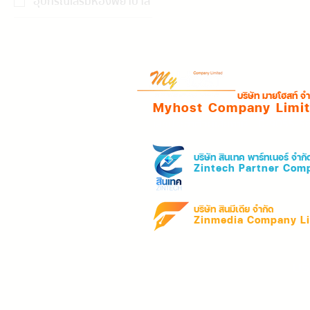
อุปกรณ์เสริมห้องพยาบาล
บริษัท มายโฮสท์ จำ
Myhost Company Limi
เลขประจำตัวผู้เสียภาษี : 0-9055-
บริษัท สิินเทค พาร์ทเนอร์ จำกั
Zintech Partner Com
บริษัท สิินมีเดีย จำกัด
Zinmedia Company L
บร